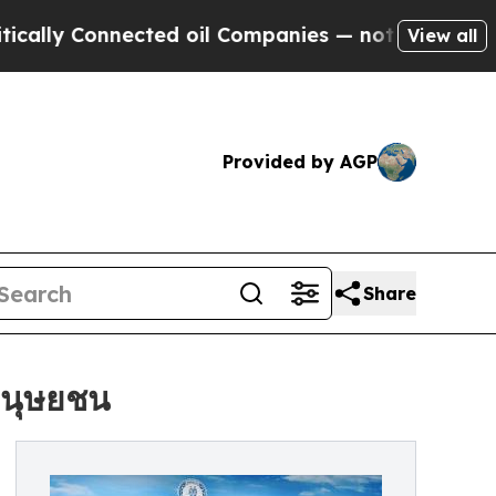
Connected oil Companies — not Taxpayers — the Ch
View all
Provided by AGP
Share
ิมนุษยชน