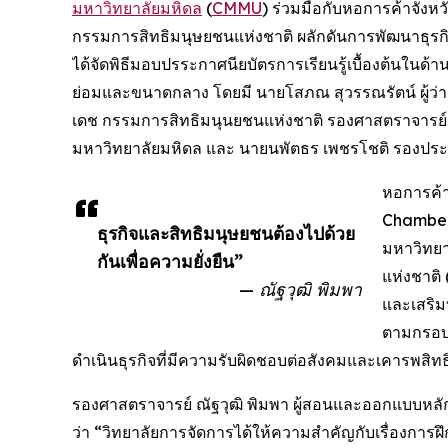
มหาวิทยาลัยมหิดล
(
CMMU
) ร่วมมือกับหอการค้าจังห
กรรมการสิทธิมนุษยชนแห่งชาติ ผลักดันการพัฒนาธุรกิจ
ได้จัดพิธีมอบปรระกาศนียบัตรการเรียนรู้เบื้องต้นในด้
ย่อมและขนาดกลาง โดยมี นายโสภณ สุวรรณรัตน์ ผู้ว่ารา
เดช กรรมการสิทธิมนุนยชนแห่งชาติ รองศาสตราจารย์ ณั
มหาวิทยาลัยมหิดล และ นายนพัตธร เพชรโชติ รองประธา
หอการค้า
Chamber 
ธุรกิจและสิทธิมนุษยชนต้องไปด้วย
มหาวิทย
กันเพื่อความยั่งยืน”
แห่งชาติ 
— ณัฐวุฒิ พิมพา
และเสริม
ตามกรอบข
ดำเนินธุรกิจที่มีความรับผิดชอบต่อสังคมและเคารพสิท
รองศาสตราจารย์ ณัฐวุฒิ พิมพา ผู้สอนและออกแบบหลั
ว่า “วิทยาลัยการจัดการได้ให้ความสำคัญกับเรื่องกา