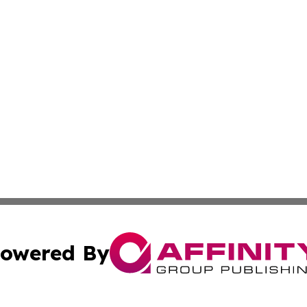
owered By
ubmit Press Release
Terms & Conditions
Copyright/DMCA